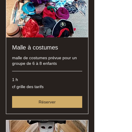
Malle à costumes
malle de costumes prévue pour un
groupe de 6 à 8 enfants
1 h
cf
cf grille des tarifs
grille
des
tarifs
Réserver