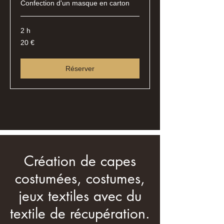
Confection d'un masque en carton
2 h
20
20 €
euros
Réserver
Création de capes
costumées, costumes,
jeux textiles avec du
textile de récupération.