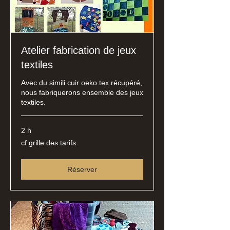
Atelier fabrication de jeux
textiles
Avec du simili cuir oeko tex récupéré,
nous fabriquerons ensemble des jeux
textiles.
2 h
cf
cf grille des tarifs
grille
des
tarifs
Réserver