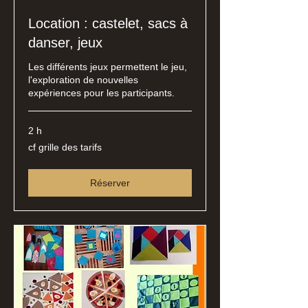
Location : castelet, sacs à
danser, jeux
Les différents jeux permettent le jeu,
l'exploration de nouvelles
expériences pour les participants.
2 h
cf
cf grille des tarifs
grille
des
tarifs
Réserver