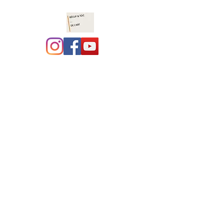
Récup et toc de l'art :
costumothèque ,
marionnettes, jeux en
bois
site en construction, merci
pour votre compréhension.
L'association a déménagé à
coté de Navarrenx, le local
est en travaux...... bientôt,
une vraie costumothèque !!!!
Nous avons hâte !