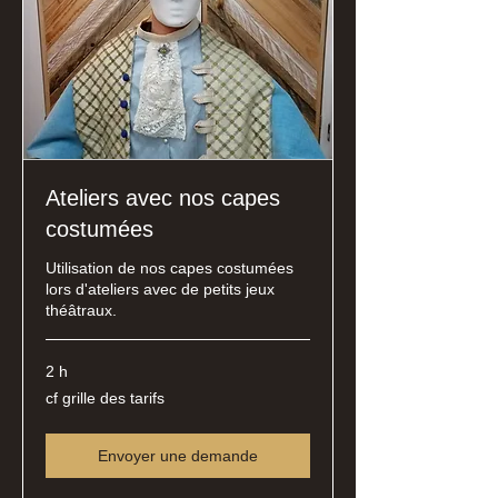
Ateliers avec nos capes
costumées
Utilisation de nos capes costumées
lors d'ateliers avec de petits jeux
théâtraux.
2 h
cf
cf grille des tarifs
grille
des
tarifs
Envoyer une demande