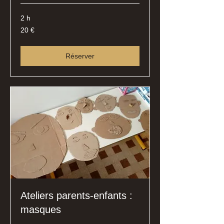
2 h
20
20 €
euros
Réserver
Ateliers parents-enfants :
masques