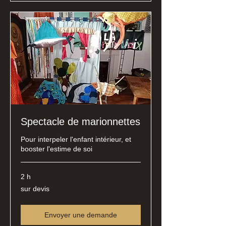
Spectacle de marionnettes
Pour interpeler l'enfant intérieur, et
booster l'estime de soi
2 h
sur
sur devis
devis
Envoyer une demande