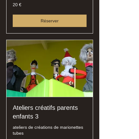
20
20 €
euros
Réserver
Ateliers créatifs parents
enfants 3
ateliers de créations de marionettes
tubes