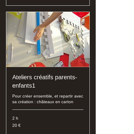
Ateliers créatifs parents-
enfants1
Pour créer ensemble, et repartir avec
sa création : châteaux en carton
2 h
20
20 €
euros