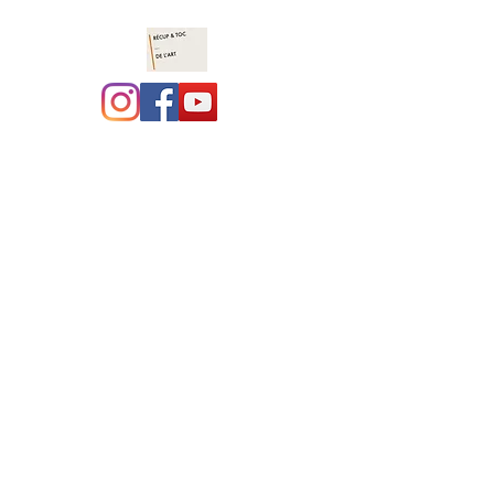
Récup et toc de l'art :
costumothèque ,
marionnettes, jeux en
bois
site en construction, merci
pour votre compréhension.
L'association a déménagé à
coté de Navarrenx, le local
est en travaux...... bientôt,
une vraie costumothèque !!!!
Nous avons hâte !