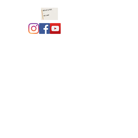
Récup et toc de l'art :
costumothèque ,
marionnettes, jeux en
bois
site en construction, merci
pour votre compréhension.
L'association a déménagé à
coté de Navarrenx, le local
est en travaux...... bientôt,
une vraie costumothèque !!!!
Nous avons hâte !