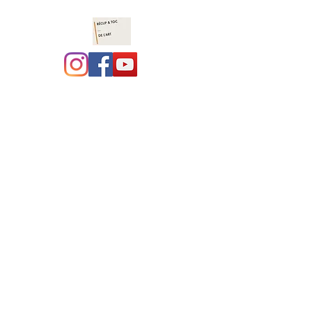
Récup et toc de l'art :
costumothèque ,
marionnettes, jeux en
bois
site en construction, merci
pour votre compréhension.
L'association a déménagé à
coté de Navarrenx, le local
est en travaux...... bientôt,
une vraie costumothèque !!!!
Nous avons hâte !