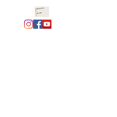
Récup et toc de l'art :
costumothèque ,
marionnettes, jeux en
bois
site en construction, merci
pour votre compréhension.
L'association a déménagé à
coté de Navarrenx, le local
est en travaux...... bientôt,
une vraie costumothèque !!!!
Nous avons hâte !